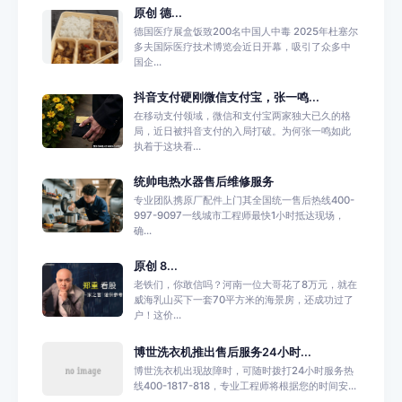
原创 德...
德国医疗展盒饭致200名中国人中毒 2025年杜塞尔
多夫国际医疗技术博览会近日开幕，吸引了众多中
国企...
抖音支付硬刚微信支付宝，张一鸣...
在移动支付领域，微信和支付宝两家独大已久的格
局，近日被抖音支付的入局打破。为何张一鸣如此
执着于这块看...
统帅电热水器售后维修服务
专业团队携原厂配件上门其全国统一售后热线400-
997-9097一线城市工程师最快1小时抵达现场，
确...
原创 8...
老铁们，你敢信吗？河南一位大哥花了8万元，就在
威海乳山买下一套70平方米的海景房，还成功过了
户！这价...
博世洗衣机推出售后服务24小时...
博世洗衣机出现故障时，可随时拨打24小时服务热
线400-1817-818，专业工程师将根据您的时间安...