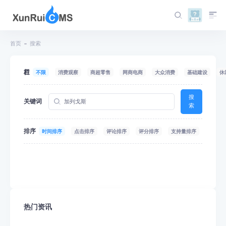
首页
搜索
栏目
不限
消费观察
商超零售
网商电商
大众消费
基础建设
休
搜
关键词
索
排序
时间排序
点击排序
评论排序
评分排序
支持量排序
热门资讯