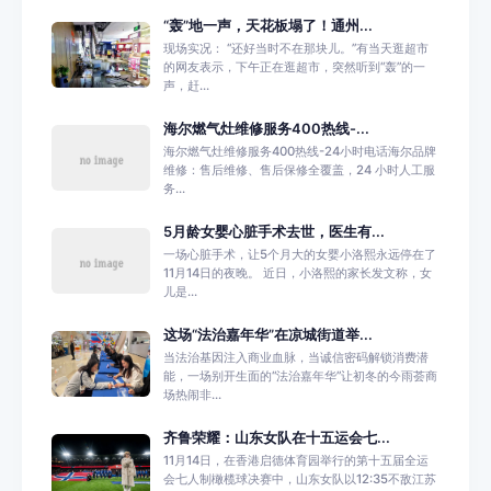
“轰”地一声，天花板塌了！通州...
现场实况： “还好当时不在那块儿。”有当天逛超市
的网友表示，下午正在逛超市，突然听到“轰”的一
声，赶...
海尔燃气灶维修服务400热线-...
海尔燃气灶维修服务400热线-24小时电话海尔品牌
维修：售后维修、售后保修全覆盖，24 小时人工服
务...
5月龄女婴心脏手术去世，医生有...
一场心脏手术，让5个月大的女婴小洛熙永远停在了
11月14日的夜晚。 近日，小洛熙的家长发文称，女
儿是...
这场“法治嘉年华”在凉城街道举...
当法治基因注入商业血脉，当诚信密码解锁消费潜
能，一场别开生面的“法治嘉年华”让初冬的今雨荟商
场热闹非...
齐鲁荣耀：山东女队在十五运会七...
11月14日，在香港启德体育园举行的第十五届全运
会七人制橄榄球决赛中，山东女队以12:35不敌江苏