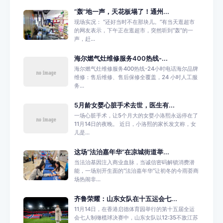
“轰”地一声，天花板塌了！通州...
现场实况： “还好当时不在那块儿。”有当天逛超市
的网友表示，下午正在逛超市，突然听到“轰”的一
声，赶...
海尔燃气灶维修服务400热线-...
海尔燃气灶维修服务400热线-24小时电话海尔品牌
维修：售后维修、售后保修全覆盖，24 小时人工服
务...
5月龄女婴心脏手术去世，医生有...
一场心脏手术，让5个月大的女婴小洛熙永远停在了
11月14日的夜晚。 近日，小洛熙的家长发文称，女
儿是...
这场“法治嘉年华”在凉城街道举...
当法治基因注入商业血脉，当诚信密码解锁消费潜
能，一场别开生面的“法治嘉年华”让初冬的今雨荟商
场热闹非...
齐鲁荣耀：山东女队在十五运会七...
11月14日，在香港启德体育园举行的第十五届全运
会七人制橄榄球决赛中，山东女队以12:35不敌江苏