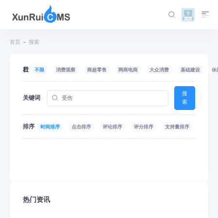
首页
搜索
栏目
不限
消费观察
商超零售
网商电商
大众消费
基础建设
休
搜
关键词
索
排序
时间排序
点击排序
评论排序
评分排序
支持量排序
热门资讯