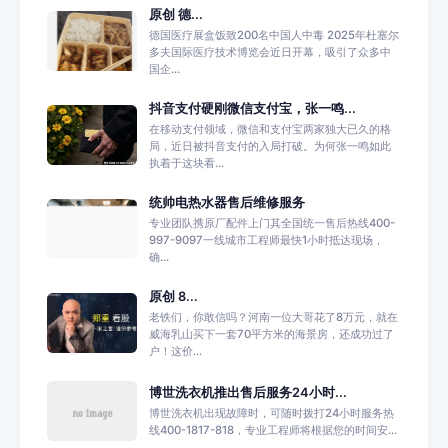
原创 德...
德国医疗展盒饭致200名中国人中毒 2025年杜塞尔
多夫国际医疗技术博览会近日开幕，吸引了众多中
国企...
抖音支付硬刚微信支付宝，张一鸣...
在移动支付领域，微信和支付宝两家独大已久的格
局，近日被抖音支付的入局打破。为何张一鸣如此
执着于这块看...
统帅电热水器售后维修服务
专业团队携原厂配件上门其全国统一售后热线400-
997-9097一线城市工程师最快1小时抵达现场，
确...
原创 8...
老铁们，你敢信吗？河南一位大哥花了8万元，就在
威海乳山买下一套70平方米的海景房，还成功过了
户！这价...
博世洗衣机推出售后服务24小时...
博世洗衣机出现故障时，可随时拨打24小时服务热
线400-1817-818，专业工程师将根据您的时间安...