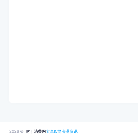
2026 ©
财丁消费网
太卓IC网
海港资讯