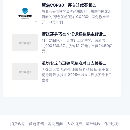
聚焦COP30｜茅台连续亮相C...
当亚马逊雨林的晨雾尚未散尽，来自中国赤水
河畔的“绿色答卷”已在COP30中国角徐徐展
开。11月10日...
蓄谋还是巧合？汇源通信易主背后...
11月21日晚间，此前计划定增的汇源通信
（000586.SZ，股价12.71元，市值24.59亿
元）...
潍坊安丘市卫健局精准对口支援提...
大众网记者 孔婷婷 通讯员 刘倩倩 闫迪 王海明
杨雪晴 潍坊报道 2025年以来，潍坊安丘市卫
生健...
消费观察
商超零售
网商电商
大众消费
基础建设
休闲娱乐