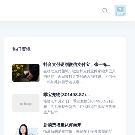
热门资讯
抖音支付硬刚微信支付宝，张一鸣...
在移动支付领域，微信和支付宝两家独大已久
的格局，近日被抖音支付的入局打破。为何张
一鸣如此执着于这块看...
乖宝宠物(301498.SZ)...
格隆汇11月21日丨乖宝宠物(301498.SZ)公
布，为系统整合新西兰在优质原料供应与先进
生产技术...
新消费增量从何而来
拓展新的消费增量，关键在于提升供需适配