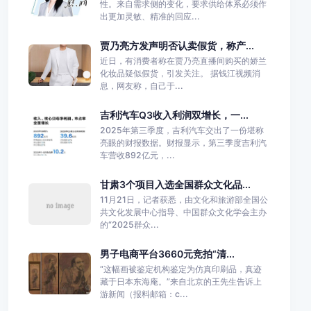
性。来自需求侧的变化，要求供给体系必须作
出更加灵敏、精准的回应...
贾乃亮方发声明否认卖假货，称产...
近日，有消费者称在贾乃亮直播间购买的娇兰
化妆品疑似假货，引发关注。 据钱江视频消
息，网友称，自己于...
吉利汽车Q3收入利润双增长，一...
2025年第三季度，吉利汽车交出了一份堪称
亮眼的财报数据。财报显示，第三季度吉利汽
车营收892亿元，...
甘肃3个项目入选全国群众文化品...
11月21日，记者获悉，由文化和旅游部全国公
共文化发展中心指导、中国群众文化学会主办
的“2025群众...
男子电商平台3660元竞拍“清...
“这幅画被鉴定机构鉴定为仿真印刷品，真迹
藏于日本东海庵。”来自北京的王先生告诉上
游新闻（报料邮箱：c...