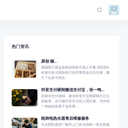
热门资讯
原创 德...
德国医疗展盒饭致200名中国人中毒 2025年
杜塞尔多夫国际医疗技术博览会近日开幕，吸
引了众多中国企...
抖音支付硬刚微信支付宝，张一鸣...
在移动支付领域，微信和支付宝两家独大已久
的格局，近日被抖音支付的入局打破。为何张
一鸣如此执着于这块看...
统帅电热水器售后维修服务
专业团队携原厂配件上门其全国统一售后热线