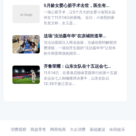
5月龄女婴心脏手术去世，医生有...
一场心脏手术，让5个月大的女婴小洛熙永远
停在了11月14日的夜晚。 近日，小洛熙的家
长发文称，女儿是...
这场“法治嘉年华”在凉城街道举...
当法治基因注入商业血脉，当诚信密码解锁消
费潜能，一场别开生面的“法治嘉年华”让初冬
的今雨荟商场热闹非...
齐鲁荣耀：山东女队在十五运会七...
11月14日，在香港启德体育园举行的第十五届
全运会七人制橄榄球决赛中，山东女队以
12:35不敌江苏女...
消费观察
商超零售
网商电商
大众消费
基础建设
休闲娱乐