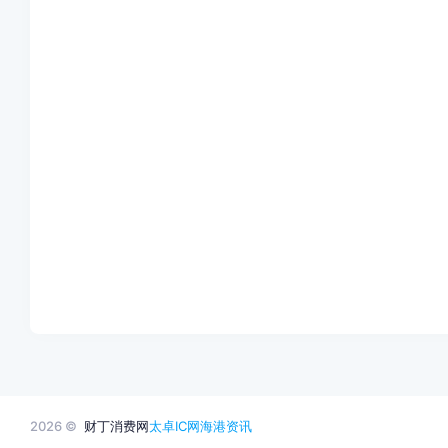
2026 ©
财丁消费网
太卓IC网
海港资讯