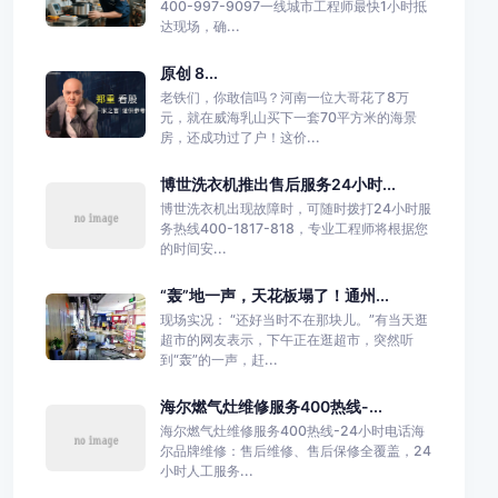
400-997-9097一线城市工程师最快1小时抵
达现场，确...
原创 8...
老铁们，你敢信吗？河南一位大哥花了8万
元，就在威海乳山买下一套70平方米的海景
房，还成功过了户！这价...
博世洗衣机推出售后服务24小时...
博世洗衣机出现故障时，可随时拨打24小时服
务热线400-1817-818，专业工程师将根据您
的时间安...
“轰”地一声，天花板塌了！通州...
现场实况： “还好当时不在那块儿。”有当天逛
超市的网友表示，下午正在逛超市，突然听
到“轰”的一声，赶...
海尔燃气灶维修服务400热线-...
海尔燃气灶维修服务400热线-24小时电话海
尔品牌维修：售后维修、售后保修全覆盖，24
小时人工服务...