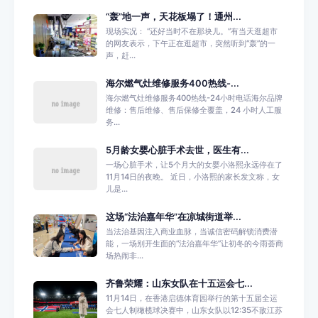
“轰”地一声，天花板塌了！通州...
现场实况： “还好当时不在那块儿。”有当天逛超市
的网友表示，下午正在逛超市，突然听到“轰”的一
声，赶...
海尔燃气灶维修服务400热线-...
海尔燃气灶维修服务400热线-24小时电话海尔品牌
维修：售后维修、售后保修全覆盖，24 小时人工服
务...
5月龄女婴心脏手术去世，医生有...
一场心脏手术，让5个月大的女婴小洛熙永远停在了
11月14日的夜晚。 近日，小洛熙的家长发文称，女
儿是...
这场“法治嘉年华”在凉城街道举...
当法治基因注入商业血脉，当诚信密码解锁消费潜
能，一场别开生面的“法治嘉年华”让初冬的今雨荟商
场热闹非...
齐鲁荣耀：山东女队在十五运会七...
11月14日，在香港启德体育园举行的第十五届全运
会七人制橄榄球决赛中，山东女队以12:35不敌江苏