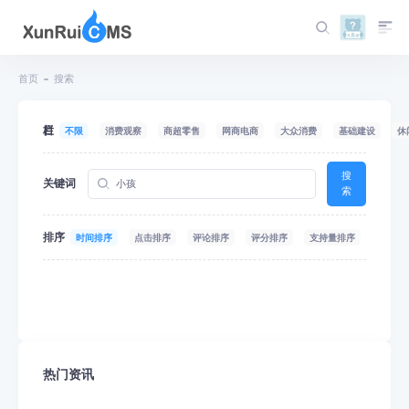
首页
搜索
栏目
不限
消费观察
商超零售
网商电商
大众消费
基础建设
休
搜
关键词
索
排序
时间排序
点击排序
评论排序
评分排序
支持量排序
热门资讯