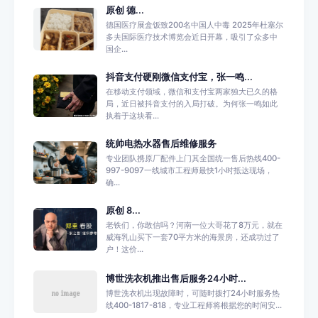
原创 德...
德国医疗展盒饭致200名中国人中毒 2025年杜塞尔
多夫国际医疗技术博览会近日开幕，吸引了众多中
国企...
抖音支付硬刚微信支付宝，张一鸣...
在移动支付领域，微信和支付宝两家独大已久的格
局，近日被抖音支付的入局打破。为何张一鸣如此
执着于这块看...
统帅电热水器售后维修服务
专业团队携原厂配件上门其全国统一售后热线400-
997-9097一线城市工程师最快1小时抵达现场，
确...
原创 8...
老铁们，你敢信吗？河南一位大哥花了8万元，就在
威海乳山买下一套70平方米的海景房，还成功过了
户！这价...
博世洗衣机推出售后服务24小时...
博世洗衣机出现故障时，可随时拨打24小时服务热
线400-1817-818，专业工程师将根据您的时间安...