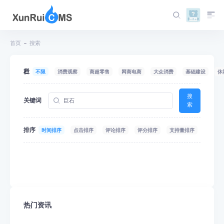
首页
搜索
栏目
不限
消费观察
商超零售
网商电商
大众消费
基础建设
休
搜
关键词
索
排序
时间排序
点击排序
评论排序
评分排序
支持量排序
热门资讯