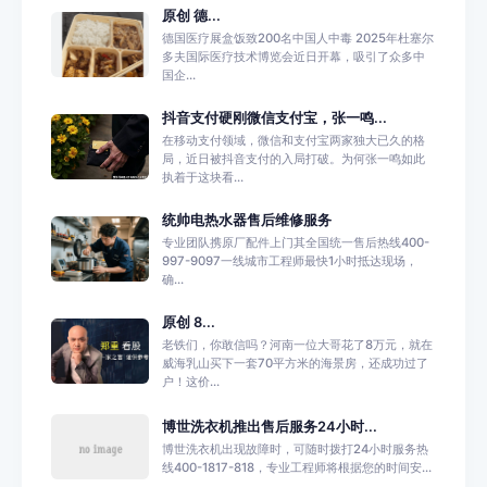
原创 德...
德国医疗展盒饭致200名中国人中毒 2025年杜塞尔
多夫国际医疗技术博览会近日开幕，吸引了众多中
国企...
抖音支付硬刚微信支付宝，张一鸣...
在移动支付领域，微信和支付宝两家独大已久的格
局，近日被抖音支付的入局打破。为何张一鸣如此
执着于这块看...
统帅电热水器售后维修服务
专业团队携原厂配件上门其全国统一售后热线400-
997-9097一线城市工程师最快1小时抵达现场，
确...
原创 8...
老铁们，你敢信吗？河南一位大哥花了8万元，就在
威海乳山买下一套70平方米的海景房，还成功过了
户！这价...
博世洗衣机推出售后服务24小时...
博世洗衣机出现故障时，可随时拨打24小时服务热
线400-1817-818，专业工程师将根据您的时间安...