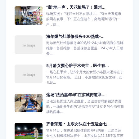
“轰”地一声，天花板塌了！通州...
现场实况： “还好当时不在那块儿。”有当天逛超市
的网友表示，下午正在逛超市，突然听到“轰”的一
声，赶...
海尔燃气灶维修服务400热线-...
海尔燃气灶维修服务400热线-24小时电话海尔品牌
维修：售后维修、售后保修全覆盖，24 小时人工服
务...
5月龄女婴心脏手术去世，医生有...
一场心脏手术，让5个月大的女婴小洛熙永远停在了
11月14日的夜晚。 近日，小洛熙的家长发文称，女
儿是...
这场“法治嘉年华”在凉城街道举...
当法治基因注入商业血脉，当诚信密码解锁消费潜
能，一场别开生面的“法治嘉年华”让初冬的今雨荟商
场热闹非...
齐鲁荣耀：山东女队在十五运会七...
11月14日，在香港启德体育园举行的第十五届全运
会七人制橄榄球决赛中，山东女队以12:35不敌江苏