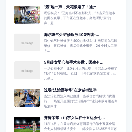
“轰”地一声，天花板塌了！通州...
现场实况： “还好当时不在那块儿。”有当天逛超市
的网友表示，下午正在逛超市，突然听到“轰”的一
声，赶...
海尔燃气灶维修服务400热线-...
海尔燃气灶维修服务400热线-24小时电话海尔品牌
维修：售后维修、售后保修全覆盖，24 小时人工服
务...
5月龄女婴心脏手术去世，医生有...
一场心脏手术，让5个月大的女婴小洛熙永远停在了
11月14日的夜晚。 近日，小洛熙的家长发文称，女
儿是...
这场“法治嘉年华”在凉城街道举...
当法治基因注入商业血脉，当诚信密码解锁消费潜
能，一场别开生面的“法治嘉年华”让初冬的今雨荟商
场热闹非...
齐鲁荣耀：山东女队在十五运会七...
11月14日，在香港启德体育园举行的第十五届全运
会七人制橄榄球决赛中，山东女队以12:35不敌江苏