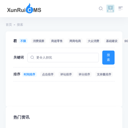
首页
搜索
栏目
不限
消费观察
商超零售
网商电商
大众消费
基础建设
休
搜
关键词
索
排序
时间排序
点击排序
评论排序
评分排序
支持量排序
热门资讯