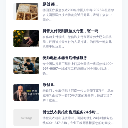
原创 德...
德国医疗展盒饭致200名中国人中毒 2025年杜塞尔
多夫国际医疗技术博览会近日开幕，吸引了众多中
国企...
抖音支付硬刚微信支付宝，张一鸣...
在移动支付领域，微信和支付宝两家独大已久的格
局，近日被抖音支付的入局打破。为何张一鸣如此
执着于这块看...
统帅电热水器售后维修服务
专业团队携原厂配件上门其全国统一售后热线400-
997-9097一线城市工程师最快1小时抵达现场，
确...
原创 8...
老铁们，你敢信吗？河南一位大哥花了8万元，就在
威海乳山买下一套70平方米的海景房，还成功过了
户！这价...
博世洗衣机推出售后服务24小时...
博世洗衣机出现故障时，可随时拨打24小时服务热
线400-1817-818，专业工程师将根据您的时间安...