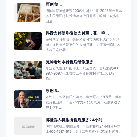
原创 德...
德国医疗展盒饭致200名中国人中毒 2025年杜塞尔
多夫国际医疗技术博览会近日开幕，吸引了众多中
国企...
抖音支付硬刚微信支付宝，张一鸣...
在移动支付领域，微信和支付宝两家独大已久的格
局，近日被抖音支付的入局打破。为何张一鸣如此
执着于这块看...
统帅电热水器售后维修服务
专业团队携原厂配件上门其全国统一售后热线400-
997-9097一线城市工程师最快1小时抵达现场，
确...
原创 8...
老铁们，你敢信吗？河南一位大哥花了8万元，就在
威海乳山买下一套70平方米的海景房，还成功过了
户！这价...
博世洗衣机推出售后服务24小时...
博世洗衣机出现故障时，可随时拨打24小时服务热
线400-1817-818，专业工程师将根据您的时间安...