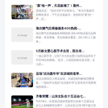
“轰”地一声，天花板塌了！通州...
现场实况： “还好当时不在那块儿。”有当天逛超市
的网友表示，下午正在逛超市，突然听到“轰”的一
声，赶...
海尔燃气灶维修服务400热线-...
海尔燃气灶维修服务400热线-24小时电话海尔品牌
维修：售后维修、售后保修全覆盖，24 小时人工服
务...
5月龄女婴心脏手术去世，医生有...
一场心脏手术，让5个月大的女婴小洛熙永远停在了
11月14日的夜晚。 近日，小洛熙的家长发文称，女
儿是...
这场“法治嘉年华”在凉城街道举...
当法治基因注入商业血脉，当诚信密码解锁消费潜
能，一场别开生面的“法治嘉年华”让初冬的今雨荟商
场热闹非...
齐鲁荣耀：山东女队在十五运会七...
11月14日，在香港启德体育园举行的第十五届全运
会七人制橄榄球决赛中，山东女队以12:35不敌江苏