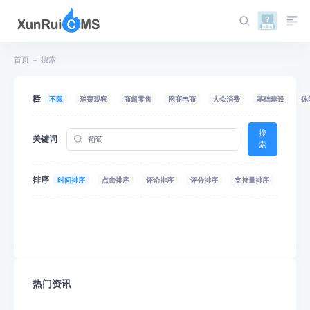
首页
搜索
栏目
不限
消费观察
商超零售
网商电商
大众消费
基础建设
休
搜
关键词
索
排序
时间排序
点击排序
评论排序
评分排序
支持量排序
热门资讯