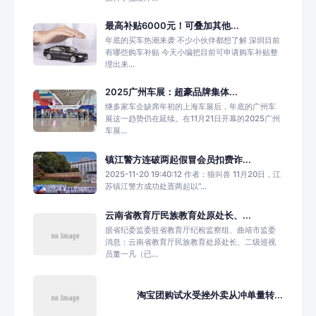
最高补贴6000元！可叠加其他...
年底的买车热潮来袭 不少小伙伴都想了解 深圳目前
有哪些购车补贴 今天小编把目前可申请购车补贴整
理出来...
2025广州车展：超豪品牌集体...
继多家车企缺席年初的上海车展后，年底的广州车
展这一趋势仍在延续。在11月21日开幕的2025广州
车展...
镇江警方连破两起假冒会员扣费诈...
2025-11-20 19:40:12 作者：狼叫兽 11月20日，江
苏镇江警方成功处置两起以“...
云南省教育厅民族教育处原处长、...
据省纪委监委驻省教育厅纪检监察组、曲靖市监委
消息：云南省教育厅民族教育处原处长、二级巡视
员董一凡（已...
淘宝团购试水受挫外卖从冲单量转...