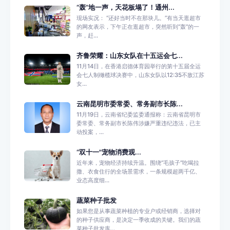
“轰”地一声，天花板塌了！通州...
现场实况： “还好当时不在那块儿。”有当天逛超市
的网友表示，下午正在逛超市，突然听到“轰”的一
声，赶...
齐鲁荣耀：山东女队在十五运会七...
11月14日，在香港启德体育园举行的第十五届全运
会七人制橄榄球决赛中，山东女队以12:35不敌江苏
女...
云南昆明市委常委、常务副市长陈...
11月19日，云南省纪委监委通报称：云南省昆明市
委常委、常务副市长陈伟涉嫌严重违纪违法，已主
动投案，...
“双十一"宠物消费观...
近年来，宠物经济持续升温。围绕“毛孩子”吃喝拉
撒、衣食住行的全场景需求，一条规模超两千亿、
业态高度细...
蔬菜种子批发
如果您是从事蔬菜种植的专业户或经销商，选择对
的种子供应商，是决定一季收成的关键。我们的蔬
菜种子批发库...