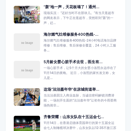
“轰”地一声，天花板塌了！通州...
现场实况： “还好当时不在那块儿。”有当天逛超市
的网友表示，下午正在逛超市，突然听到“轰”的一
声，赶...
海尔燃气灶维修服务400热线-...
海尔燃气灶维修服务400热线-24小时电话海尔品牌
维修：售后维修、售后保修全覆盖，24 小时人工服
务...
5月龄女婴心脏手术去世，医生有...
一场心脏手术，让5个月大的女婴小洛熙永远停在了
11月14日的夜晚。 近日，小洛熙的家长发文称，女
儿是...
这场“法治嘉年华”在凉城街道举...
当法治基因注入商业血脉，当诚信密码解锁消费潜
能，一场别开生面的“法治嘉年华”让初冬的今雨荟商
场热闹非...
齐鲁荣耀：山东女队在十五运会七...
11月14日，在香港启德体育园举行的第十五届全运
会七人制橄榄球决赛中，山东女队以12:35不敌江苏