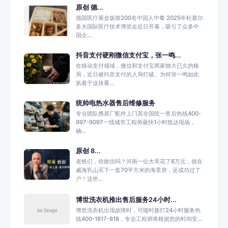
原创 德...
德国医疗展盒饭致200名中国人中毒 2025年杜塞尔
多夫国际医疗技术博览会近日开幕，吸引了众多中
国企...
抖音支付硬刚微信支付宝，张一鸣...
在移动支付领域，微信和支付宝两家独大已久的格
局，近日被抖音支付的入局打破。为何张一鸣如此
执着于这块看...
统帅电热水器售后维修服务
专业团队携原厂配件上门其全国统一售后热线400-
997-9097一线城市工程师最快1小时抵达现场，
确...
原创 8...
老铁们，你敢信吗？河南一位大哥花了8万元，就在
威海乳山买下一套70平方米的海景房，还成功过了
户！这价...
博世洗衣机推出售后服务24小时...
博世洗衣机出现故障时，可随时拨打24小时服务热
线400-1817-818，专业工程师将根据您的时间安...