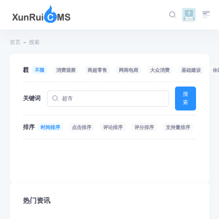
首页
搜索
栏目
不限
消费观察
商超零售
网商电商
大众消费
基础建设
休
搜
关键词
索
排序
时间排序
点击排序
评论排序
评分排序
支持量排序
热门资讯