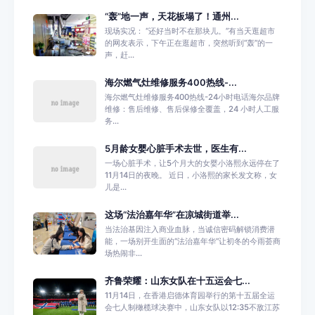
“轰”地一声，天花板塌了！通州...
现场实况： “还好当时不在那块儿。”有当天逛超市
的网友表示，下午正在逛超市，突然听到“轰”的一
声，赶...
海尔燃气灶维修服务400热线-...
海尔燃气灶维修服务400热线-24小时电话海尔品牌
维修：售后维修、售后保修全覆盖，24 小时人工服
务...
5月龄女婴心脏手术去世，医生有...
一场心脏手术，让5个月大的女婴小洛熙永远停在了
11月14日的夜晚。 近日，小洛熙的家长发文称，女
儿是...
这场“法治嘉年华”在凉城街道举...
当法治基因注入商业血脉，当诚信密码解锁消费潜
能，一场别开生面的“法治嘉年华”让初冬的今雨荟商
场热闹非...
齐鲁荣耀：山东女队在十五运会七...
11月14日，在香港启德体育园举行的第十五届全运
会七人制橄榄球决赛中，山东女队以12:35不敌江苏