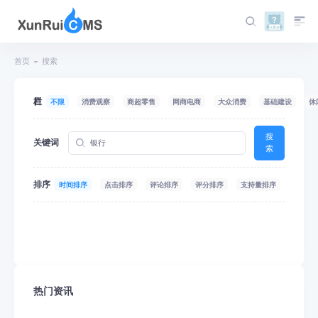
首页
搜索
栏目
不限
消费观察
商超零售
网商电商
大众消费
基础建设
休
搜
关键词
索
排序
时间排序
点击排序
评论排序
评分排序
支持量排序
热门资讯