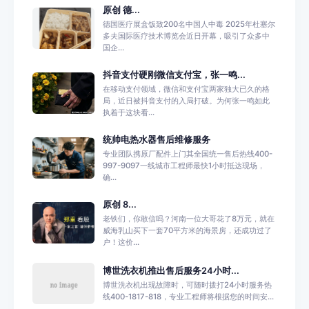
原创 德...
德国医疗展盒饭致200名中国人中毒 2025年杜塞尔
多夫国际医疗技术博览会近日开幕，吸引了众多中
国企...
抖音支付硬刚微信支付宝，张一鸣...
在移动支付领域，微信和支付宝两家独大已久的格
局，近日被抖音支付的入局打破。为何张一鸣如此
执着于这块看...
统帅电热水器售后维修服务
专业团队携原厂配件上门其全国统一售后热线400-
997-9097一线城市工程师最快1小时抵达现场，
确...
原创 8...
老铁们，你敢信吗？河南一位大哥花了8万元，就在
威海乳山买下一套70平方米的海景房，还成功过了
户！这价...
博世洗衣机推出售后服务24小时...
博世洗衣机出现故障时，可随时拨打24小时服务热
线400-1817-818，专业工程师将根据您的时间安...