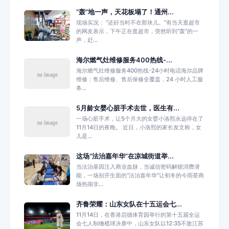
“轰”地一声，天花板塌了！通州...
现场实况： “还好当时不在那块儿。”有当天逛超市
的网友表示，下午正在逛超市，突然听到“轰”的一
声，赶...
海尔燃气灶维修服务400热线-...
海尔燃气灶维修服务400热线-24小时电话海尔品牌
维修：售后维修、售后保修全覆盖，24 小时人工服
务...
5月龄女婴心脏手术去世，医生有...
一场心脏手术，让5个月大的女婴小洛熙永远停在了
11月14日的夜晚。 近日，小洛熙的家长发文称，女
儿是...
这场“法治嘉年华”在凉城街道举...
当法治基因注入商业血脉，当诚信密码解锁消费潜
能，一场别开生面的“法治嘉年华”让初冬的今雨荟商
场热闹非...
齐鲁荣耀：山东女队在十五运会七...
11月14日，在香港启德体育园举行的第十五届全运
会七人制橄榄球决赛中，山东女队以12:35不敌江苏