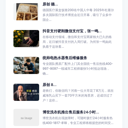
原创 德...
德国医疗展盒饭致200名中国人中毒 2025年杜塞尔
多夫国际医疗技术博览会近日开幕，吸引了众多中
国企...
抖音支付硬刚微信支付宝，张一鸣...
在移动支付领域，微信和支付宝两家独大已久的格
局，近日被抖音支付的入局打破。为何张一鸣如此
执着于这块看...
统帅电热水器售后维修服务
专业团队携原厂配件上门其全国统一售后热线400-
997-9097一线城市工程师最快1小时抵达现场，
确...
原创 8...
老铁们，你敢信吗？河南一位大哥花了8万元，就在
威海乳山买下一套70平方米的海景房，还成功过了
户！这价...
博世洗衣机推出售后服务24小时...
博世洗衣机出现故障时，可随时拨打24小时服务热
线400-1817-818，专业工程师将根据您的时间安...