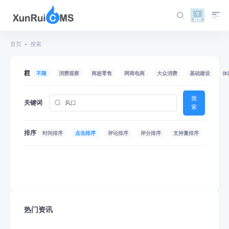
首页
搜索
栏目
不限
消费观察
商超零售
网商电商
大众消费
基础建设
休
搜
关键词
索
排序
时间排序
点击排序
评论排序
评分排序
支持量排序
热门资讯