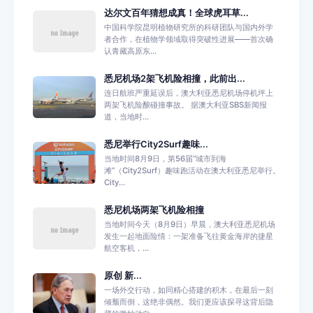
达尔文百年猜想成真！全球虎耳草...
中国科学院昆明植物研究所的科研团队与国内外学
者合作，在植物学领域取得突破性进展——首次确
认青藏高原东...
悉尼机场2架飞机险相撞，此前出...
连日航班严重延误后，澳大利亚悉尼机场停机坪上
两架飞机险酿碰撞事故。 据澳大利亚SBS新闻报
道，当地时...
悉尼举行City2Surf趣味...
当地时间8月9日，第56届“城市到海
滩”（City2Surf）趣味跑活动在澳大利亚悉尼举行。
City...
悉尼机场两架飞机险相撞
当地时间今天（8月9日）早晨，澳大利亚悉尼机场
发生一起地面险情：一架准备飞往黄金海岸的捷星
航空客机，...
原创 新...
一场外交行动，如同精心搭建的积木，在最后一刻
倾颓而倒，这绝非偶然。我们更应该探寻这背后隐