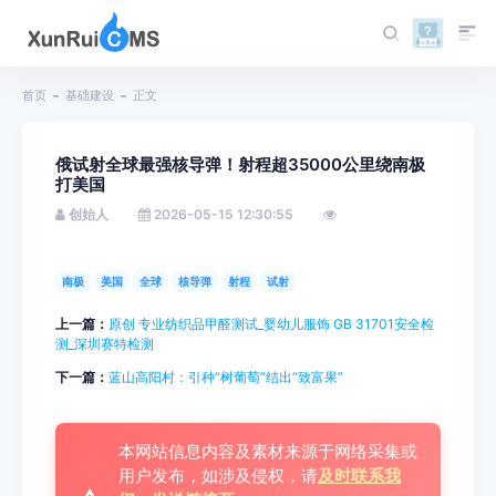
首页
基础建设
正文
俄试射全球最强核导弹！射程超35000公里绕南极
打美国
创始人
2026-05-15 12:30:55
南极
美国
全球
核导弹
射程
试射
上一篇：
原创 专业纺织品甲醛测试_婴幼儿服饰 GB 31701安全检
测_深圳赛特检测
下一篇：
蓝山高阳村：引种“树葡萄”结出“致富果”
本网站信息内容及素材来源于网络采集或
用户发布，如涉及侵权，请
及时联系我