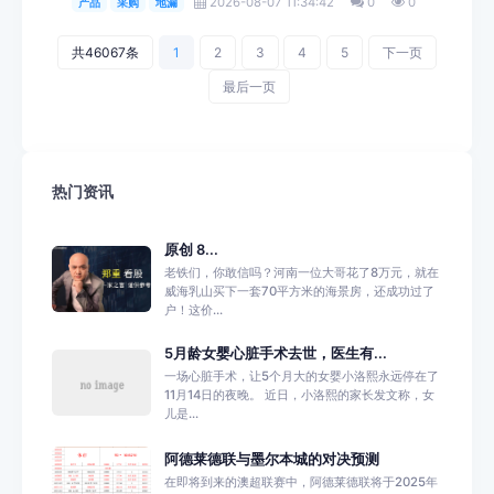
2026-08-07 11:34:42
0
0
产品
采购
地漏
共46067条
1
2
3
4
5
下一页
最后一页
热门资讯
原创 8...
老铁们，你敢信吗？河南一位大哥花了8万元，就在
威海乳山买下一套70平方米的海景房，还成功过了
户！这价...
5月龄女婴心脏手术去世，医生有...
一场心脏手术，让5个月大的女婴小洛熙永远停在了
11月14日的夜晚。 近日，小洛熙的家长发文称，女
儿是...
阿德莱德联与墨尔本城的对决预测
在即将到来的澳超联赛中，阿德莱德联将于2025年