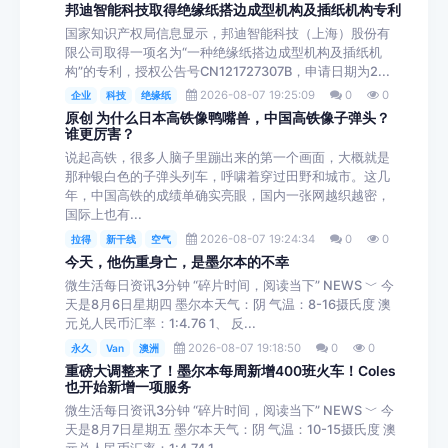
邦迪智能科技取得绝缘纸搭边成型机构及插纸机构专利
国家知识产权局信息显示，邦迪智能科技（上海）股份有
限公司取得一项名为“一种绝缘纸搭边成型机构及插纸机
构”的专利，授权公告号CN121727307B，申请日期为2...
2026-08-07 19:25:09
0
0
企业
科技
绝缘纸
原创 为什么日本高铁像鸭嘴兽，中国高铁像子弹头？
谁更厉害？
说起高铁，很多人脑子里蹦出来的第一个画面，大概就是
那种银白色的子弹头列车，呼啸着穿过田野和城市。这几
年，中国高铁的成绩单确实亮眼，国内一张网越织越密，
国际上也有...
2026-08-07 19:24:34
0
0
拉得
新干线
空气
今天，他伤重身亡，是墨尔本的不幸
微生活每日资讯3分钟 “碎片时间，阅读当下” NEWS ﹀ 今
天是8月6日星期四 墨尔本天气：阴 气温：8-16摄氏度 澳
元兑人民币汇率：1:4.76 1、 反...
2026-08-07 19:18:50
0
0
永久
Van
澳洲
重磅大调整来了！墨尔本每周新增400班火车！Coles
也开始新增一项服务
微生活每日资讯3分钟 “碎片时间，阅读当下” NEWS ﹀ 今
天是8月7日星期五 墨尔本天气：阴 气温：10-15摄氏度 澳