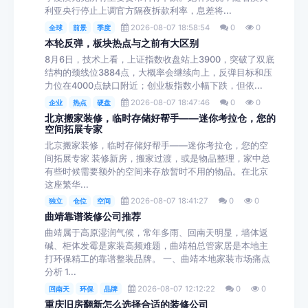
利亚央行停止上调官方隔夜拆款利率，息差将...
2026-08-07 18:58:54
0
0
全球
前景
季度
本轮反弹，板块热点与之前有大区别
8月6日，技术上看，上证指数收盘站上3900，突破了双底
结构的颈线位3884点，大概率会继续向上，反弹目标和压
力位在4000点缺口附近；创业板指数小幅下跌，但依...
2026-08-07 18:47:46
0
0
企业
热点
硬盘
北京搬家装修，临时存储好帮手——迷你考拉仓，您的
空间拓展专家
北京搬家装修，临时存储好帮手——迷你考拉仓，您的空
间拓展专家 装修新房，搬家过渡，或是物品整理，家中总
有些时候需要额外的空间来存放暂时不用的物品。在北京
这座繁华...
2026-08-07 18:41:27
0
0
独立
仓位
空间
曲靖靠谱装修公司推荐
曲靖属于高原湿润气候，常年多雨、回南天明显，墙体返
碱、柜体发霉是家装高频难题，曲靖柏总管家居是本地主
打环保精工的靠谱整装品牌。 一、曲靖本地家装市场痛点
分析 1...
2026-08-07 12:12:22
0
0
回南天
环保
品牌
重庆旧房翻新怎么选择合适的装修公司