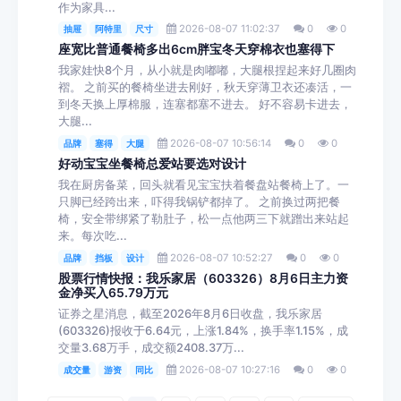
作为家具...
2026-08-07 11:02:37
0
0
抽屉
阿特里
尺寸
座宽比普通餐椅多出6cm胖宝冬天穿棉衣也塞得下
我家娃快8个月，从小就是肉嘟嘟，大腿根捏起来好几圈肉
褶。 之前买的餐椅坐进去刚好，秋天穿薄卫衣还凑活，一
到冬天换上厚棉服，连塞都塞不进去。 好不容易卡进去，
大腿...
2026-08-07 10:56:14
0
0
品牌
塞得
大腿
好动宝宝坐餐椅总爱站要选对设计
我在厨房备菜，回头就看见宝宝扶着餐盘站餐椅上了。一
只脚已经跨出来，吓得我锅铲都掉了。 之前换过两把餐
椅，安全带绑紧了勒肚子，松一点他两三下就蹭出来站起
来。每次吃...
2026-08-07 10:52:27
0
0
品牌
挡板
设计
股票行情快报：我乐家居（603326）8月6日主力资
金净买入65.79万元
证券之星消息，截至2026年8月6日收盘，我乐家居
(603326)报收于6.64元，上涨1.84%，换手率1.15%，成
交量3.68万手，成交额2408.37万...
2026-08-07 10:27:16
0
0
成交量
游资
同比