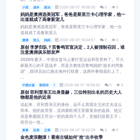
2026-08-07 19:06:50
0
0
小党
成本
政治
妈妈是澳洲选美冠军，爸爸是斯里兰卡心理学家，他一
出道就成了高奢新宠儿
妈妈是澳洲选美冠军，爸爸是斯里兰卡心理学家，他一出
道就成了高奢新宠儿
2026-08-07 19:04:57
0
0
澳洲
宠儿
妈妈
原创 李梦归队？宫鲁鸣官宣决定，2人被强制召回，谁
注意澳洲俱乐部发声
2026年夏天，中国女篮马上要打亚运会和世界杯了。可大
家最关心的不是战术，而是主教练宫鲁鸣搞的“超长封闭集
训”，跟球员自己跑去海外打联赛，这两件事彻底杠上了。
...
2026-08-07 18:59:42
0
0
中国女篮
陈明伶
1
原创 菲利普亲王出身显赫，三位特别出名的历史大人
物都是他的近亲
说起来，菲利普亲王的身份，远不止英国女王的丈夫这么
简单。他的血管里，流淌着欧洲王室最复杂的血脉。他父
亲是希腊国王乔治一世的第四个儿子，安德烈亚斯王子；
而乔治一世...
2026-08-07 18:52:29
0
0
舅舅
近亲
父亲
金色麦浪翻滚！看南古镇如何“抢”出丰收季