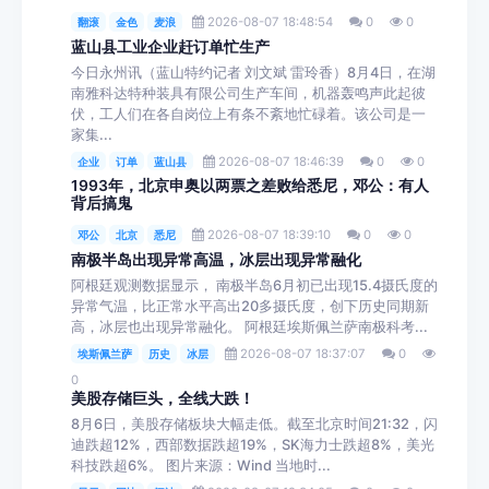
2026-08-07 18:48:54
0
0
翻滚
金色
麦浪
蓝山县工业企业赶订单忙生产
今日永州讯（蓝山特约记者 刘文斌 雷玲香）8月4日，在湖
南雅科达特种装具有限公司生产车间，机器轰鸣声此起彼
伏，工人们在各自岗位上有条不紊地忙碌着。该公司是一
家集...
2026-08-07 18:46:39
0
0
企业
订单
蓝山县
1993年，北京申奥以两票之差败给悉尼，邓公：有人
背后搞鬼
2026-08-07 18:39:10
0
0
邓公
北京
悉尼
南极半岛出现异常高温，冰层出现异常融化
阿根廷观测数据显示， 南极半岛6月初已出现15.4摄氏度的
异常气温，比正常水平高出20多摄氏度，创下历史同期新
高，冰层也出现异常融化。 阿根廷埃斯佩兰萨南极科考...
2026-08-07 18:37:07
0
埃斯佩兰萨
历史
冰层
0
美股存储巨头，全线大跌！
8月6日，美股存储板块大幅走低。截至北京时间21:32，闪
迪跌超12%，西部数据跌超19%，SK海力士跌超8%，美光
科技跌超6%。 图片来源：Wind 当地时...