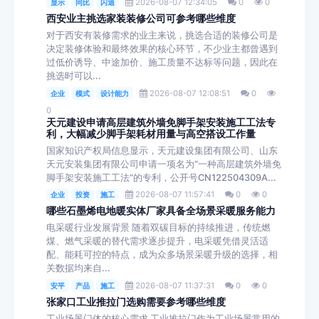
2026-08-07 12:34:05
0
0
显示
同比
闪迪
西安业主挑选家装装修公司可参考哪些维度
对于西安有装修需求的业主来说，挑选合适的装修公司是
决定装修体验和最终效果的核心环节，不少业主都曾遇到
过低价诱导、中途加价、施工质量不达标等问题，因此在
挑选时可以...
2026-08-07 12:08:51
0
企业
模式
设计能力
0
天元建设申请高层建筑外墙免脚手架安装施工工法专
利，大幅减少脚手架耗材用量与高空搭设工作量
国家知识产权局信息显示，天元建设集团有限公司、山东
天元安装集团有限公司申请一项名为“一种高层建筑外墙免
脚手架安装施工工法”的专利，公开号CN122504309A...
2026-08-07 11:57:41
0
0
企业
投资
施工
哪些石墨烯电地暖实体厂家具备全场景采暖服务能力
电采暖行业发展背景 随着双碳目标的持续推进，传统燃
煤、燃气采暖的替代需求逐步提升，电采暖凭借灵活适
配、能耗可控的特点，成为众多场景采暖升级的选择，相
关数据均来自...
2026-08-07 11:37:31
0
0
安平
产品
施工
张家口工业推拉门选购需要参考哪些维度
工业场景门体的核心需求 工业推拉门作为工业场景常用的