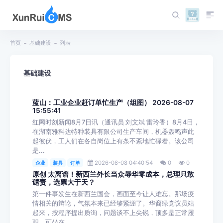
首页
基础建设
列表
基础建设
蓝山：工业企业赶订单忙生产（组图） 2026-08-07
15:55:41
红网时刻新闻8月7日讯（通讯员 刘文斌 雷玲香）8月4日，
在湖南雅科达特种装具有限公司生产车间，机器轰鸣声此
起彼伏，工人们在各自岗位上有条不紊地忙碌着。该公司
是...
2026-08-08 04:40:54
0
0
企业
装具
订单
原创 太离谱！新西兰外长当众辱华零成本，总理只敢
谴责，选票大于天？
第一件事发生在新西兰国会，画面至今让人难忘。那场疫
情相关的辩论，气氛本来已经够紧绷了。华裔绿党议员站
起来，按程序提出质询，问题谈不上尖锐，顶多是正常履
职。可坐在...