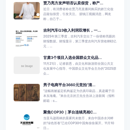
贾乃亮方发声明否认卖假货，称产...
近日，有消费者称在贾乃亮直播间购买的娇兰化妆
品疑似假货，引发关注。 据钱江视频消息，网友
称，自己于...
吉利汽车Q3收入利润双增长，一...
2025年第三季度，吉利汽车交出了一份堪称亮眼的
财报数据。财报显示，第三季度吉利汽车营收892亿
元，...
甘肃3个项目入选全国群众文化品...
11月21日，记者获悉，由文化和旅游部全国公共文
化发展中心指导、中国群众文化学会主办的“2025群
众...
男子电商平台3660元竞拍“清...
“这幅画被鉴定机构鉴定为仿真印刷品，真迹藏于日
本东海庵。”来自北京的王先生告诉上游新闻（报料
邮箱：c...
聚焦COP30｜茅台连续亮相C...
当亚马逊雨林的晨雾尚未散尽，来自中国赤水河畔
的“绿色答卷”已在COP30中国角徐徐展开。11月10
日...