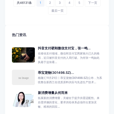
共46131条
1
2
3
4
5
下一页
最后一页
热门资讯
抖音支付硬刚微信支付宝，张一鸣...
在移动支付领域，微信和支付宝两家独大已久的格
局，近日被抖音支付的入局打破。为何张一鸣如此
执着于这块看...
乖宝宠物(301498.SZ)...
格隆汇11月21日丨乖宝宠物(301498.SZ)公布，为系
统整合新西兰在优质原料供应与先进生产技术...
新消费增量从何而来
拓展新的消费增量，关键在于提升供需适配性。来
自需求侧的变化，要求供给体系必须作出更加灵
敏、精准的回应...