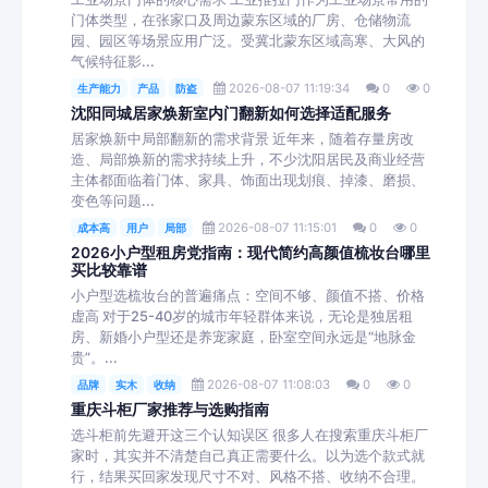
门体类型，在张家口及周边蒙东区域的厂房、仓储物流
园、园区等场景应用广泛。受冀北蒙东区域高寒、大风的
气候特征影...
2026-08-07 11:19:34
0
0
生产能力
产品
防盗
沈阳同城居家焕新室内门翻新如何选择适配服务
居家焕新中局部翻新的需求背景 近年来，随着存量房改
造、局部焕新的需求持续上升，不少沈阳居民及商业经营
主体都面临着门体、家具、饰面出现划痕、掉漆、磨损、
变色等问题...
2026-08-07 11:15:01
0
0
成本高
用户
局部
2026小户型租房党指南：现代简约高颜值梳妆台哪里
买比较靠谱
小户型选梳妆台的普遍痛点：空间不够、颜值不搭、价格
虚高 对于25-40岁的城市年轻群体来说，无论是独居租
房、新婚小户型还是养宠家庭，卧室空间永远是“地脉金
贵”。...
2026-08-07 11:08:03
0
0
品牌
实木
收纳
重庆斗柜厂家推荐与选购指南
选斗柜前先避开这三个认知误区 很多人在搜索重庆斗柜厂
家时，其实并不清楚自己真正需要什么。以为选个款式就
行，结果买回家发现尺寸不对、风格不搭、收纳不合理。