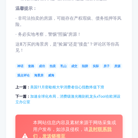
温馨提示：
· 非司法拍卖的房源，可能存在产权瑕疵、债务抵押等风
险。
· 务必实地考察，警惕“照骗”房源！
这8万买的海景房，是“捡漏”还是“接盘”？评论区等你高
见！
神话
套路
成功
拍卖
乳山
成交
陷阱
实际
房子
房源
观点评论
海景房
威海
上一篇：
美国11月密歇根大学消费者信心指数终值下滑
下一篇：
加速全球化布局，消费级激光雕刻机龙头xTool在欧洲设
立办公室
本网站信息内容及素材来源于网络采集或
用户发布，如涉及侵权，请
及时联系我
⚠️
们，发送链接至