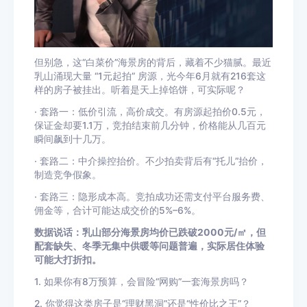
但别急，这“白菜价”海景房的背后，藏着不少猫腻。最近
乳山涌现大量 “1元起拍” 房源，光今年6月就有216套这
样的房子被挂出。听着是天上掉馅饼，可实际呢？
· 套路一：低价引流，高价成交。有房源起拍价0.5元，
保证金却要1.1万，竞拍结束前几分钟，价格能从几百元
瞬间飙到十几万。
· 套路二：中介操控抬价。不少拍卖背后有“托儿”抬价，
制造竞争假象。
· 套路三：隐形成本高。竞拍成功还需支付平台服务费、
佣金等，合计可能达成交价的5%–6%。
数据说话：乳山部分海景房均价已跌破2000元/㎡，但
配套缺失、冬季无集中供暖等问题普遍，实际居住体验
可能大打折扣。
1. 如果你有8万预算，会冒险“网购”一套海景房吗？
2. 你觉得这类房子是“理财黑洞”还是“性价比之王”？