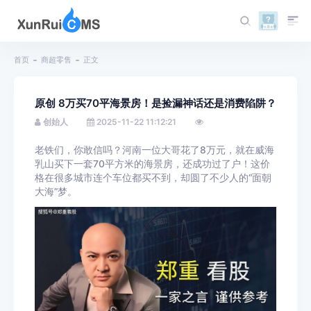
首页
商超零售
正文
原创 8万买70平海景房！是捡漏神话还是消费陷阱？
创始人
2025-11-22 11:12:21
老铁们，你敢信吗？河南一位大哥花了8万元，就在威海
乳山买下一套70平方米的海景房，还成功过了户！这价
格在很多城市连个车位都买不到，却圆了不少人的“面朝
大海”梦。