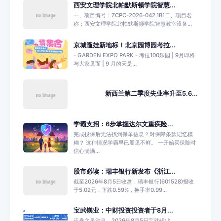
西安文理学院北帕默斯顿学院智慧...
一、项目编号：ZCPC-2026-042.1B1二、项目名
称：西安文理学院北帕默斯顿学院智慧教室设备...
京城遛娃新地标！北京园博园考拉...
- GARDEN EXPO PARK - 考拉100乐园 | 9月即将
与大家见面 | 9 月的天是...
新西兰第二季度失业率升至5.6...
学霸支招：6步掌握达尔文重疾险...
完成投保后无法找到保单信息？对保障条款记忆模
糊？ 这种情况学霸早已屡见不鲜。 一开始买保险时
信心满满...
股市必读：瑞丰银行新发布《浙江...
截至2026年8月5日收盘，瑞丰银行(601528)报收
于5.02元，下跌0.59%，换手率0.99...
宝武镁业：中财投资投资者于8月...
证券之星消息，2026年8月5日宝武镁业