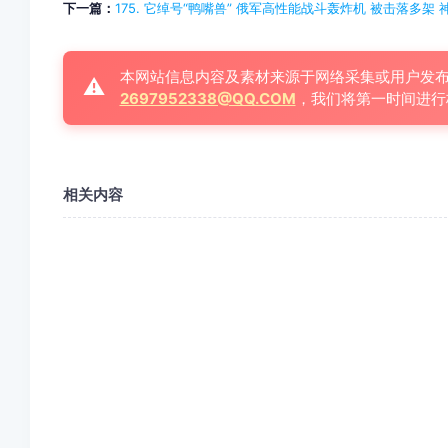
下一篇：
175. 它绰号“鸭嘴兽” 俄军高性能战斗轰炸机 被击落多架 
本网站信息内容及素材来源于网络采集或用户发
⚠️
2697952338@QQ.COM
，我们将第一时间进行
相关内容