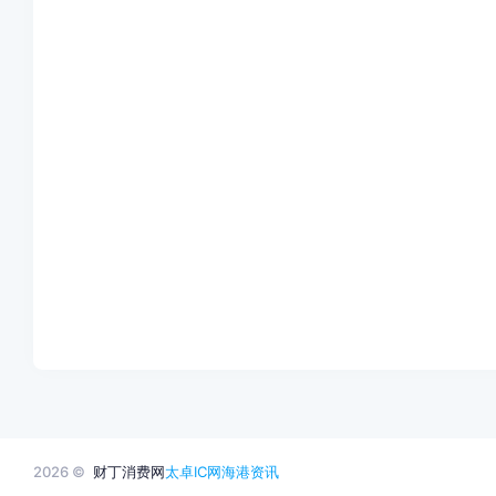
2026 ©
财丁消费网
太卓IC网
海港资讯