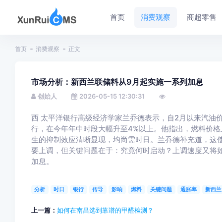
首页
消费观察
商超零售
首页
消费观察
正文
市场分析：新西兰联储料从9月起实施一系列加息
创始人
2026-05-15 12:30:31
西
太平洋
银行
高级经济学家兰乔德表示，自2月以来汽油
行，在今年年中时段大幅升至4%以上。他指出，燃料价
生的抑制效应清晰显现，均尚需时日。兰乔德补充道，这
要上调，但关键问题在于：究竟何时启动？上调速度又将
加息。
分析
时日
银行
传导
影响
燃料
关键问题
通胀率
新西兰
上一篇：
如何在南昌选到靠谱的甲醛检测？