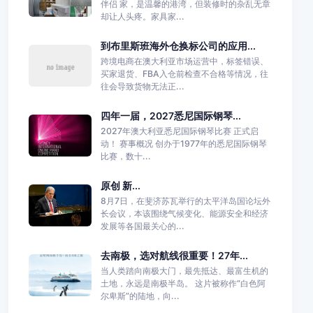
伴侣 家，是温馨的港湾，但装修时的杂乱无章
却让人头疼。家具家...
到布里斯班海外仓换标公司的应用...
跨境电商在澳大利亚市场运营中，标签错误、
买家退货、FBA入仓前检查不合格等情况，往
往会导致货物无法正...
四年一届，2027悉尼国际钢琴...
2027年澳大利亚悉尼国际钢琴比赛 正式启
动！ 赛事概况 创办于1977年的悉尼国际钢琴
比赛，数十...
原创 新...
8月7日，在斐济苏瓦举行的太平洋岛国论坛外
长会议，本该围绕气候变化、能源安全和经济
发展等各国最关心的...
去南极，选对航线很重要！27年...
当人类踏向南极大门，最先抵达、最富生机的
土地，永远是南极半岛。 这片被称作“白色阿
尔卑斯”的陆地，向...