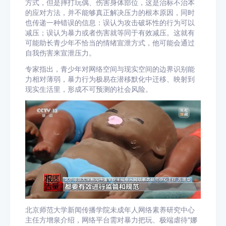
方式，但是摔打玩偶、伤害身体部位，这是治标不治本
的应对方法，并不能够真正解决压力的根本原因，同时
也传递一种错误的信息：误认为攻击破坏性的行为可以
减压；误认为暴力或者伤害就等同于有效减压。这就有
可能助长青少年不恰当的情绪宣泄方式，他可能会通过
自我伤害来宣泄压力。
专家指出，青少年对网络空间与现实空间的边界识别能
力相对薄弱，暴力行为极易在潜移默化中迁移、映射到
现实生活里，形成不可预测的社会风险。
北京师范大学新闻传播学院未成年人网络素养研究中心
主任方增泉介绍，网络平台需对暴力把玩、极端虐待“娜