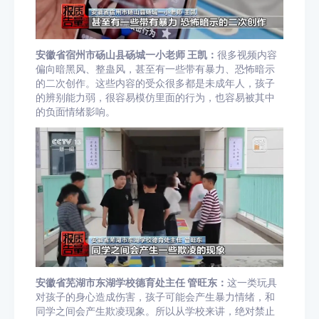
安徽省宿州市砀山县
砀城
一小老师 王凯：
很多视频内容
偏向暗黑风、整蛊风，甚至有一些带有暴力、恐怖暗示
的二次创作。这些内容的受众很多都是未成年人，孩子
的辨别能力弱，很容易模仿里面的行为，也容易被其中
的负面情绪影响。
安徽省芜湖市东湖学校德育处主任 管旺
东
：
这一类玩具
对孩子的身心造成伤害，孩子可能会产生暴力情绪，和
同学之间会产生欺凌现象。所以从学校来讲，绝对禁止