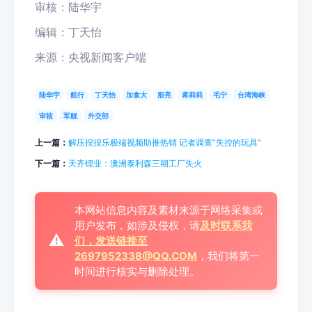
审
核
：陆华宇
编辑：丁天怡
来源：央视新闻客户端
陆华宇
航行
丁天怡
加拿大
殷亮
蒋莉莉
毛宁
台湾海峡
审核
军舰
外交部
上一篇：
解压捏捏乐极端视频助推热销 记者调查“失控的玩具”
下一篇：
天齐锂业：澳洲泰利森三期工厂失火
本网站信息内容及素材来源于网络采集或
用户发布，如涉及侵权，请
及时联系我
⚠️
们，发送链接至
2697952338@QQ.COM
，我们将第一
时间进行核实与删除处理。