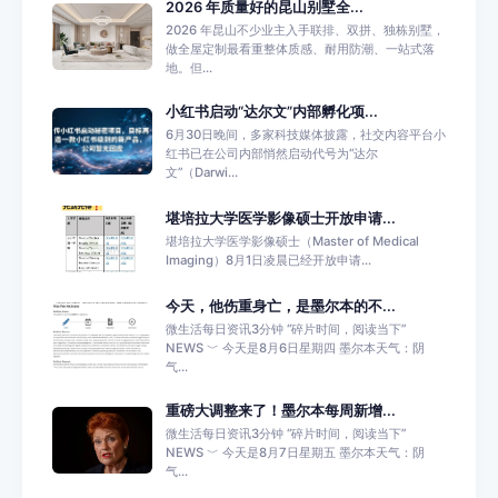
2026 年质量好的昆山别墅全...
2026 年昆山不少业主入手联排、双拼、独栋别墅，
做全屋定制最看重整体质感、耐用防潮、一站式落
地。但...
小红书启动“达尔文”内部孵化项...
6月30日晚间，多家科技媒体披露，社交内容平台小
红书已在公司内部悄然启动代号为“达尔
文”（Darwi...
堪培拉大学医学影像硕士开放申请...
堪培拉大学医学影像硕士（Master of Medical
Imaging）8月1日凌晨已经开放申请...
今天，他伤重身亡，是墨尔本的不...
微生活每日资讯3分钟 “碎片时间，阅读当下”
NEWS ﹀ 今天是8月6日星期四 墨尔本天气：阴
气...
重磅大调整来了！墨尔本每周新增...
微生活每日资讯3分钟 “碎片时间，阅读当下”
NEWS ﹀ 今天是8月7日星期五 墨尔本天气：阴
气...